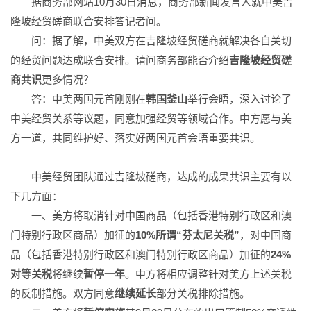
据商务部网站10月30日消息，商务部新闻发言人就中美吉
隆坡经贸磋商联合安排答记者问。
问：据了解，中美双方在吉隆坡经贸磋商就解决各自关切
的经贸问题达成联合安排。请问商务部能否介绍
吉隆坡经贸磋
商共识
更多情况？
答：中美两国元首刚刚在
韩国釜山
举行会晤，深入讨论了
中美经贸关系等议题，同意加强经贸等领域合作。中方愿与美
方一道，共同维护好、落实好两国元首会晤重要共识。
中美经贸团队通过吉隆坡磋商，达成的成果共识主要有以
下几方面：
一、美方将取消针对中国商品（包括香港特别行政区和澳
门特别行政区商品）加征的
10%所谓“芬太尼关税”
，对中国商
品（包括香港特别行政区和澳门特别行政区商品）加征的
24%
对等关税
将继续
暂停一年
。中方将相应调整针对美方上述关税
的反制措施。双方同意
继续延长
部分关税排除措施。