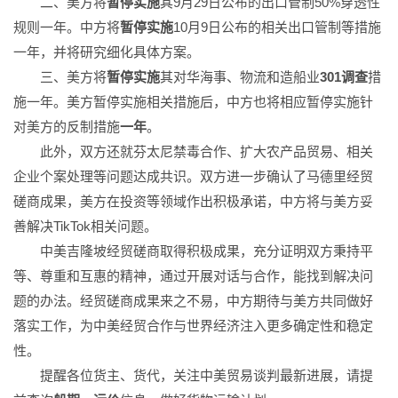
二、美方将
暂停实施
其9月29日公布的出口管制50%穿透性
规则一年。中方将
暂停实施
10月9日公布的相关出口管制等措施
一年，并将研究细化具体方案。
三、美方将
暂停实施
其对华海事、物流和造船业
301调查
措
施一年。美方暂停实施相关措施后，中方也将相应暂停实施针
对美方的反制措施
一年
。
此外，双方还就芬太尼禁毒合作、扩大农产品贸易、相关
企业个案处理等问题达成共识。双方进一步确认了马德里经贸
磋商成果，美方在投资等领域作出积极承诺，中方将与美方妥
善解决TikTok相关问题。
中美吉隆坡经贸磋商取得积极成果，充分证明双方秉持平
等、尊重和互惠的精神，通过开展对话与合作，能找到解决问
题的办法。经贸磋商成果来之不易，中方期待与美方共同做好
落实工作，为中美经贸合作与世界经济注入更多确定性和稳定
性。
提醒各位货主、货代，关注中美贸易谈判最新进展，请提