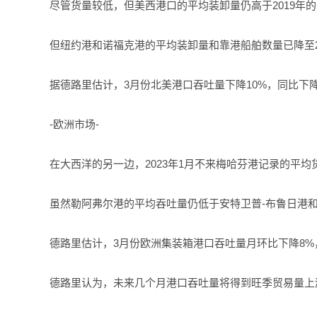
尽管货量较低，但美西港口的平均装卸量仍高于2019年的
但纽约港和诺福克港的平均装卸量和靠港船舶数量已降至20
据德路里估计，3月份北美港口吞吐量下降10%，同比下降2
-欧洲市场-
在大西洋的另一边，2023年1月不来梅哈芬港记录的平均货物吞
虽然勒阿弗尔港的平均吞吐量仍低于安特卫普-布鲁日港和不来梅
德路里估计，3月份欧洲集装箱港口吞吐量月环比下降8%，
德路里认为，未来几个月港口吞吐量将得到旺季贸易量上涨