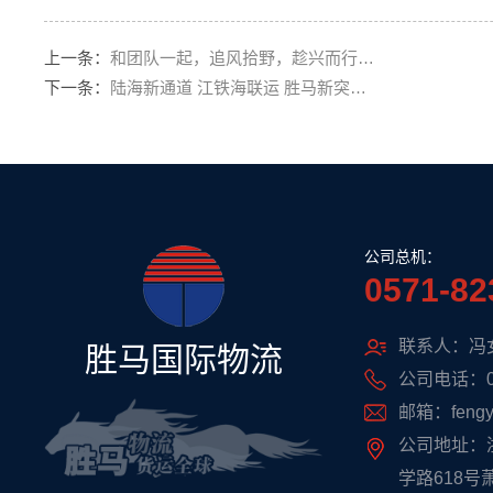
上一条：
和团队一起，追风拾野，趁兴而行…
下一条：
陆海新通道 江铁海联运 胜马新突…
公司总机：
0571-82
联系人：冯
胜马国际物流
公司电话：057
邮箱：fengyi
公司地址：
学路618号