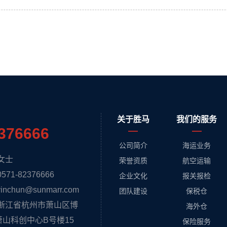
关于胜马
我们的服务
376666
公司简介
海运业务
女士
荣誉资质
航空运输
1-82376666
企业文化
报关报检
nchun@sunmarr.com
团队建设
保税仓
浙江省杭州市萧山区博
海外仓
萧山科创中心B号楼15
保险服务