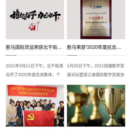
秀区域经理…各项荣誉和大奖一
12月14人，一首MV《浙世界那
一揭晓。2021有太多意想不到
么多人》刷屏朋友圈，一幅幅来
却更教会我们丢掉犹豫，抓住机
自于当前防疫抗疫中的真情画
遇2021或许很难但过往的经历
面，和那触碰内心的质朴...
是在为...
胜马国际货运荣获北干街道 2020年度“先进企业”、“五星级党组织”等多项荣誉称号
胜马荣获“2020年度抗击疫情突出贡献奖”
2021年3月11日下午，北干街道
1月20日下午，2021钱塘数字贸
召开了2020年度先进集体、个
易论坛暨浙江省国际数字贸易协
人表彰大会，会议表彰了2020
会年度交流会在杭州成功举办。
年度北干街道综合考评优秀单
会议对“2020年度抗击疫情突出
位、先进企业、五星级党组织、
贡献企业”进行了表彰，胜马货
优秀社工等各类先进集体和个
运获此殊荣。
人。北干街道位所辖企业约2
万...