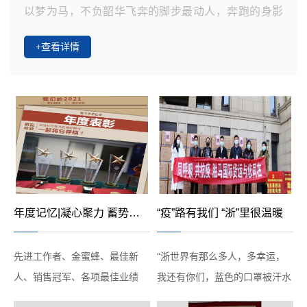
以梦为马，不负韶华飞奔的脚步最动人，奔跑的身影
穿越了光阴每一棒的接力，传递着信任与专业我们即
+查看详情
将跑过30年，未来将奔向更远的前方
年度记忆|凝心聚力 蓄势待发
“疫”路有我们 “浙”里很温暖
先进工作者、金蜜蜂、最佳新
“浙世界有那么多人，多幸运，
人、销售冠军、各项最佳业绩
我还有你们，蓝色的口罩被汗水
奖、金牌内训师、优秀区域、优
浸润，安全来自你坚毅眼神......”