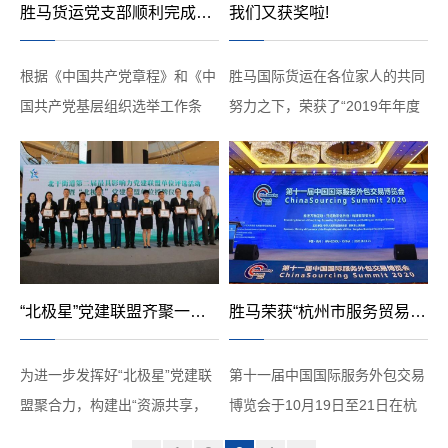
胜马货运党支部顺利完成改选工作
我们又获奖啦!
根据《中国共产党章程》和《中
胜马国际货运在各位家人的共同
国共产党基层组织选举工作条
努力之下，荣获了“2019年年度
例》有关规定，经北干街道党工
中国国际货代物流百强”和“2019
委批准，2020年11月18日，浙
年年度民营五十强”两个奖项！
江胜马货运党支部召开党员大
有快乐，有痛苦；有汗水，有泪
会，进行换届选举。北干街道党
珠；有辛劳，有收获。是大家踏
工委工作人员到会进行指导。会
实的工作，难能可贵的责任...
议严...
“北极星”党建联盟齐聚一堂，胜马荣获最具影响力的党建联盟企业称号
胜马荣获“杭州市服务贸易成长型企业”称号
为进一步发挥好“北极星”党建联
第十一届中国国际服务外包交易
盟聚合力，构建出“资源共享，
博览会于10月19日至21日在杭
优势互补”的区域化党建新格
州举办。作为服博会的重要活